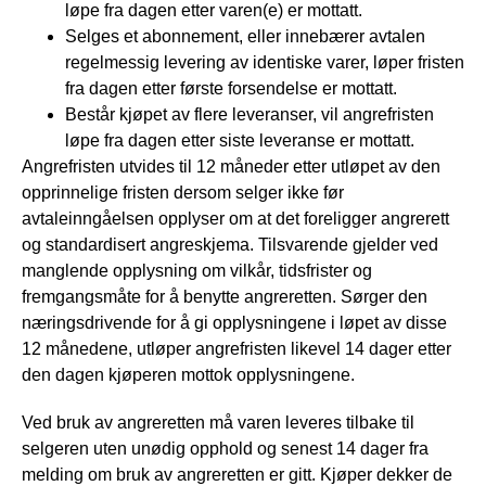
løpe fra dagen etter varen(e) er mottatt.
Selges et abonnement, eller innebærer avtalen
regelmessig levering av identiske varer, løper fristen
fra dagen etter første forsendelse er mottatt.
Består kjøpet av flere leveranser, vil angrefristen
løpe fra dagen etter siste leveranse er mottatt.
Angrefristen utvides til 12 måneder etter utløpet av den
opprinnelige fristen dersom selger ikke før
avtaleinngåelsen opplyser om at det foreligger angrerett
og standardisert angreskjema. Tilsvarende gjelder ved
manglende opplysning om vilkår, tidsfrister og
fremgangsmåte for å benytte angreretten. Sørger den
næringsdrivende for å gi opplysningene i løpet av disse
12 månedene, utløper angrefristen likevel 14 dager etter
den dagen kjøperen mottok opplysningene.
Ved bruk av angreretten må varen leveres tilbake til
selgeren uten unødig opphold og senest 14 dager fra
melding om bruk av angreretten er gitt. Kjøper dekker de