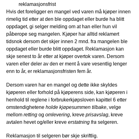
reklamasjonsfrist
Hvis det foreligger en mangel ved varen må kjøper innen
rimelig tid etter at den ble oppdaget eller burde ha blitt
oppdaget, gi selger melding om at han eller hun vil
påberope seg mangelen. Kjøper har alltid reklamert
tidsnok dersom det skjer innen 2 mnd. fra mangelen ble
oppdaget eller burde blitt oppdaget. Reklamasjon kan
skje senest to år etter at kjøper overtok varen. Dersom
varen eller deler av den er ment å vare vesentlig lenger
enn to år, er reklamasjonsfristen fem år.
Dersom varen har en mangel og dette ikke skyldes
kjøperen eller forhold på kjøperens side, kan kjøperen i
henhold til reglene i forbrukerkjøpsloven kapittel 6 etter
omstendighetene
holde kjøpesummen tilbake
, velge
mellom
retting
og
omlevering
, kreve
prisavslag
, kreve
avtalen hevet og/eller kreve
erstatning fra
selgeren.
Reklamasjon til selgeren bør skje skriftlig.