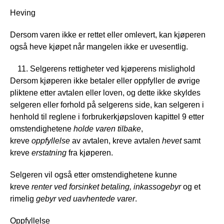
Heving
Dersom varen ikke er rettet eller omlevert, kan kjøperen
også heve kjøpet når mangelen ikke er uvesentlig.
Selgerens rettigheter ved kjøperens mislighold
Dersom kjøperen ikke betaler eller oppfyller de øvrige
pliktene etter avtalen eller loven, og dette ikke skyldes
selgeren eller forhold på selgerens side, kan selgeren i
henhold til reglene i forbrukerkjøpsloven kapittel 9 etter
omstendighetene
holde
varen tilbake
,
kreve
oppfyllelse
av avtalen, kreve avtalen
hevet
samt
kreve
erstatning
fra kjøperen.
Selgeren vil også etter omstendighetene kunne
kreve
renter ved forsinket betaling, inkassogebyr
og et
rimelig
gebyr ved uavhentede varer
.
Oppfyllelse