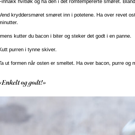
Finhakk hvitløk og ha den i det romtempererte smøret. Bland
Vend kryddersmøret smøret inn i potetene. Ha over revet ost.
minutter.
Imens kutter du bacon i biter og steker det godt i en panne.
Kutt purren i tynne skiver.
Ta ut formen når osten er smeltet. Ha over bacon, purre og
«Enkelt og godt!»