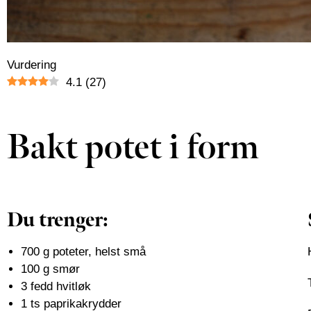
Vurdering
4.1
(
27
)
Bakt potet i form
Du trenger:
700 g poteter, helst små
100 g smør
3 fedd hvitløk
1 ts paprikakrydder