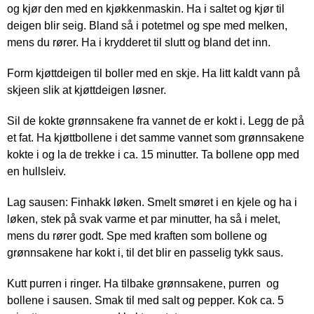
og kjør den med en kjøkkenmaskin. Ha i saltet og kjør til
deigen blir seig. Bland så i potetmel og spe med melken,
mens du rører. Ha i krydderet til slutt og bland det inn.
Form kjøttdeigen til boller med en skje. Ha litt kaldt vann på
skjeen slik at kjøttdeigen løsner.
Sil de kokte grønnsakene fra vannet de er kokt i. Legg de på
et fat. Ha kjøttbollene i det samme vannet som grønnsakene
kokte i og la de trekke i ca. 15 minutter. Ta bollene opp med
en hullsleiv.
Lag sausen: Finhakk løken. Smelt smøret i en kjele og ha i
løken, stek på svak varme et par minutter, ha så i melet,
mens du rører godt. Spe med kraften som bollene og
grønnsakene har kokt i, til det blir en passelig tykk saus.
Kutt purren i ringer. Ha tilbake grønnsakene, purren og
bollene i sausen. Smak til med salt og pepper. Kok ca. 5