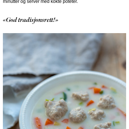
minutter og server med kokte poteter.
«God tradisjonsrett!»