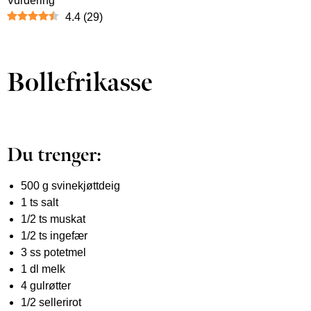
Vurdering
4.4
(
29
)
Bollefrikasse
Du trenger:
500 g svinekjøttdeig
1 ts salt
1/2 ts muskat
1/2 ts ingefær
3 ss potetmel
1 dl melk
4 gulrøtter
1/2 sellerirot