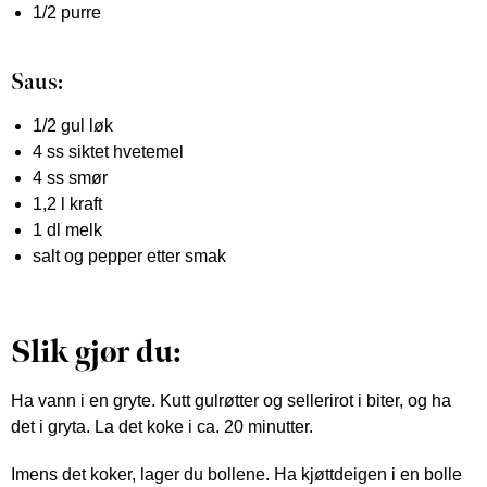
1/2 purre
Saus:
1/2 gul løk
4 ss siktet hvetemel
4 ss smør
1,2 l kraft
1 dl melk
salt og pepper etter smak
Slik gjør du:
Ha vann i en gryte. Kutt gulrøtter og sellerirot i biter, og ha
det i gryta. La det koke i ca. 20 minutter.
Imens det koker, lager du bollene. Ha kjøttdeigen i en bolle