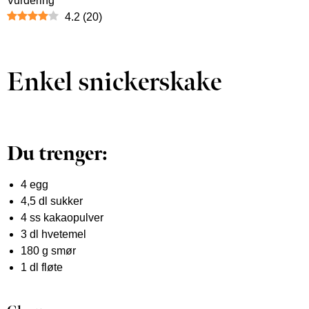
Vurdering
4.2
(
20
)
Enkel snickerskake
Du trenger:
4 egg
4,5 dl sukker
4 ss kakaopulver
3 dl hvetemel
180 g smør
1 dl fløte