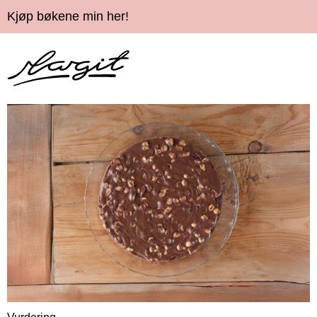
Kjøp bøkene min her!