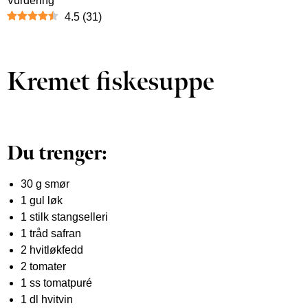
Vurdering
4.5
(
31
)
Kremet fiskesuppe
Du trenger:
30 g smør
1 gul løk
1 stilk stangselleri
1 tråd safran
2 hvitløkfedd
2 tomater
1 ss tomatpuré
1 dl hvitvin