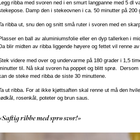
Legg ribba med svoren ned i en smurt langpanne med 5 dl va
stekepose. Damp den i stekeovnen i ca. 50 minutter på 200 
Ta ribba ut, snu den og snitt små ruter i svoren med en skarp k
Plasser en ball av aluminiumsfolie eller en dyp tallerken i 
Da blir midten av ribba liggende høyere og fettet vil renne av
Stek videre med over og undervarme på 180 grader i 1,5 time
minutter til. Nå skal svoren ha poppet og blitt sprø. Derso
kan de steke med ribba
de
siste 30 minuttene
.
Ta ut ribba. For at ikke kjøttsaften skal renne ut må den hvil
rødkål, rosenkål, poteter og brun saus.
«Saftig ribbe med sprø svor!»