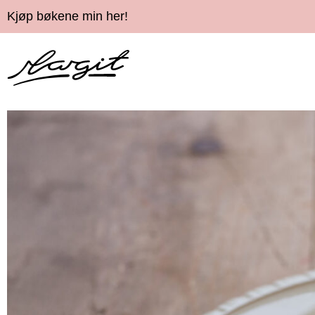
Kjøp bøkene min her!