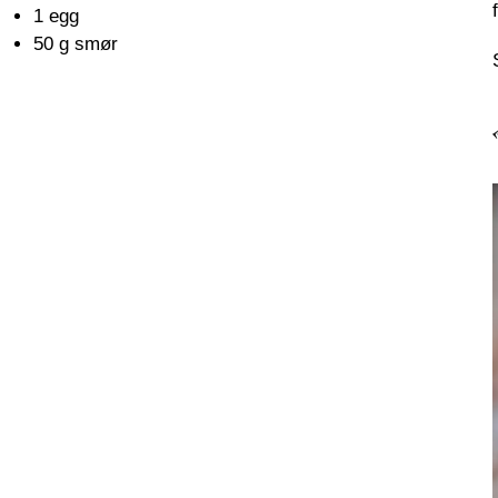
1 egg
50 g smør