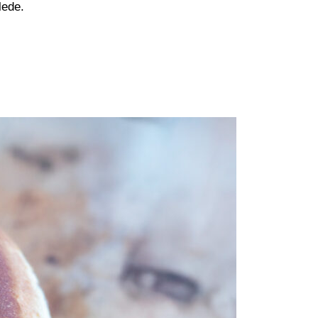
klede.