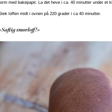
form med bakepapir. La det heve i ca. 40 minutter under et 
Stek loffen midt i ovnen på 220 grader i ca 40 minutter.
«Saftig smørloff!»