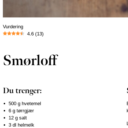
Vurdering
4.6
(
13
)
Smørloff
Du trenger:
500 g hvetemel
6 g tørrgjær
12 g salt
3 dl helmelk