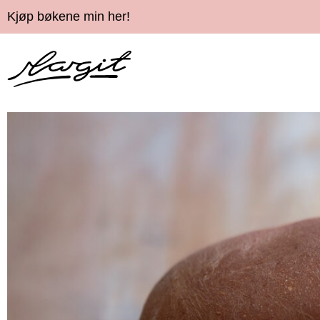
Kjøp bøkene min her!