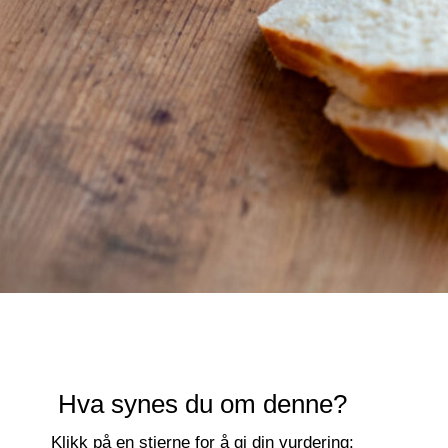
Hva synes du om denne?
Klikk på en stjerne for å gi din vurdering: